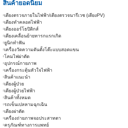
สินค้ายอดนิยม
เตียงตรวจภายในไฟฟ้า/เตียงตรวจนารีเวช (เตียงPV)
เตียงทำคลอดไฟฟ้า
เตียงออร์โธปิดิกส์
เตียงเคลื่อนย้ายทารกแรกเกิด
ยูนิกทำฟัน
เครื่องวัดความดันตั้งโต๊ะแบบสอดแขน
โคมไฟผ่าตัด
อุปกรณ์กายภาพ
เครื่องกระตุ้นหัวใจไฟฟ้า
สินค้าแนะนำ
เตียงผู้ป่วย
เตียงผู้ป่วยไฟฟ้า
สินค้าทั้งหมด
รถเข็นเปลหามฉุกเฉิน
เตียงผ่าตัด
เครื่องถ่ายภาพจอประสาทตา
ครุภัณฑ์ทางการแพทย์