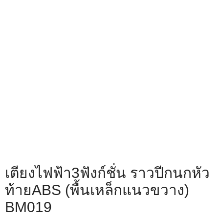
เตียงไฟฟ้า3ฟังก์ชั่น ราวปีกนกหัว
ท้ายABS (พื้นเหล็กแนวขวาง)
BM019