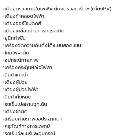
เตียงตรวจภายในไฟฟ้า/เตียงตรวจนารีเวช (เตียงPV)
เตียงทำคลอดไฟฟ้า
เตียงออร์โธปิดิกส์
เตียงเคลื่อนย้ายทารกแรกเกิด
ยูนิกทำฟัน
เครื่องวัดความดันตั้งโต๊ะแบบสอดแขน
โคมไฟผ่าตัด
อุปกรณ์กายภาพ
เครื่องกระตุ้นหัวใจไฟฟ้า
สินค้าแนะนำ
เตียงผู้ป่วย
เตียงผู้ป่วยไฟฟ้า
สินค้าทั้งหมด
รถเข็นเปลหามฉุกเฉิน
เตียงผ่าตัด
เครื่องถ่ายภาพจอประสาทตา
ครุภัณฑ์ทางการแพทย์
รถเข็นวีลแชร์และอุปกรณ์