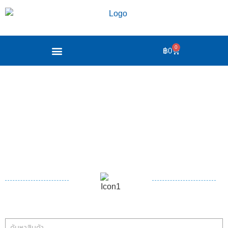
0
฿
0