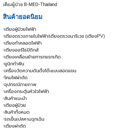
เตียงผู้ป่วย B-MED-Thailand
สินค้ายอดนิยม
เตียงผู้ป่วยไฟฟ้า
เตียงตรวจภายในไฟฟ้า/เตียงตรวจนารีเวช (เตียงPV)
เตียงทำคลอดไฟฟ้า
เตียงออร์โธปิดิกส์
เตียงเคลื่อนย้ายทารกแรกเกิด
ยูนิกทำฟัน
เครื่องวัดความดันตั้งโต๊ะแบบสอดแขน
โคมไฟผ่าตัด
อุปกรณ์กายภาพ
เครื่องกระตุ้นหัวใจไฟฟ้า
สินค้าแนะนำ
เตียงผู้ป่วย
สินค้าทั้งหมด
รถเข็นเปลหามฉุกเฉิน
เตียงผ่าตัด