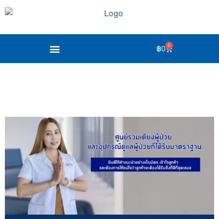
0
฿
0