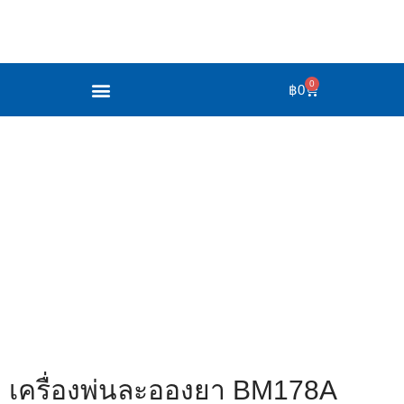
0
฿
0
สินค้าของเรา
เครื่องพ่นละอองยา BM178A