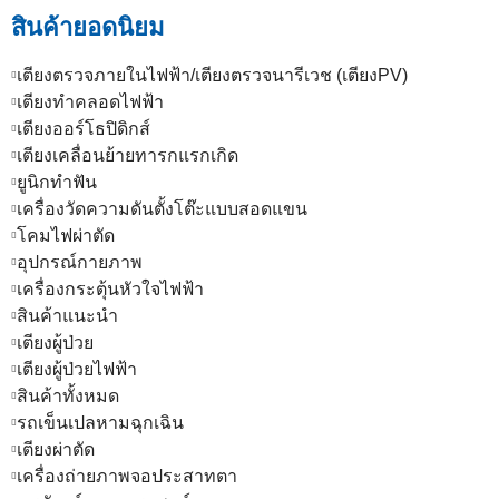
สินค้ายอดนิยม
เตียงตรวจภายในไฟฟ้า/เตียงตรวจนารีเวช (เตียงPV)
เตียงทำคลอดไฟฟ้า
เตียงออร์โธปิดิกส์
เตียงเคลื่อนย้ายทารกแรกเกิด
ยูนิกทำฟัน
เครื่องวัดความดันตั้งโต๊ะแบบสอดแขน
โคมไฟผ่าตัด
อุปกรณ์กายภาพ
เครื่องกระตุ้นหัวใจไฟฟ้า
สินค้าแนะนำ
เตียงผู้ป่วย
เตียงผู้ป่วยไฟฟ้า
สินค้าทั้งหมด
รถเข็นเปลหามฉุกเฉิน
เตียงผ่าตัด
เครื่องถ่ายภาพจอประสาทตา