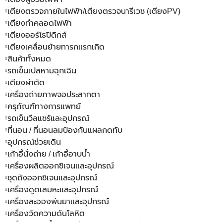
เตียงตรวจภายในไฟฟ้า/เตียงตรวจนารีเวช (เตียงPV)
เตียงทำคลอดไฟฟ้า
เตียงออร์โธปิดิกส์
เตียงเคลื่อนย้ายทารกแรกเกิด
สินค้าทั้งหมด
รถเข็นเปลหามฉุกเฉิน
เตียงผ่าตัด
เครื่องถ่ายภาพจอประสาทตา
ครุภัณฑ์ทางการแพทย์
รถเข็นวีลแชร์และอุปกรณ์
ที่นอน / ที่นอนลมป้องกันแผลกดทับ
อุปกรณ์ช่วยเดิน
เก้าอี้นั่งถ่าย / เก้าอี้อาบน้ำ
เครื่องผลิตออกซิเจนและอุปกรณ์
ชุดถังออกซิเจนและอุปกรณ์
เครื่องดูดเสมหะและอุปกรณ์
เครื่องละอองพ่นยาและอุปกรณ์
เครื่องวัดความดันโลหิต