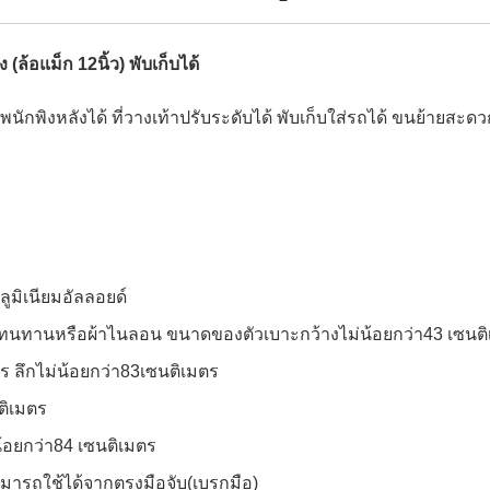
 (ล้อแม็ก 12นิ้ว) พับเก็บได้
นักพิงหลังได้ ที่วางเท้าปรับระดับได้ พับเก็บใส่รถได้ ขนย้ายสะดว
ูมิเนียมอัลลอยด์
ณ์ที่ทนทานหรือผ้าไนลอน ขนาดของตัวเบาะกว้างไม่น้อยกว่า43 เซนต
ร ลึกไม่น้อยกว่า83เซนติเมตร
ติเมตร
น้อยกว่า84 เซนติเมตร
ลสามารถใช้ได้จากตรงมือจับ(เบรกมือ)