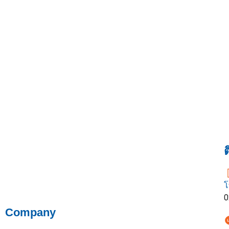
ต
โ
0
Company