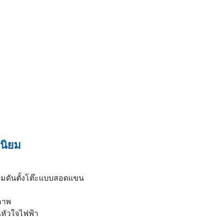
ดนิยม
วามดันตั้งโต๊ะแบบสอดแขน
ภาพ
้นหัวใจไฟฟ้า