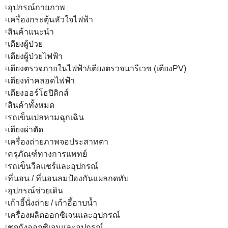
อุปกรณ์กายภาพ
เครื่องกระตุ้นหัวใจไฟฟ้า
สินค้าแนะนำ
เตียงผู้ป่วย
เตียงผู้ป่วยไฟฟ้า
เตียงตรวจภายในไฟฟ้า/เตียงตรวจนารีเวช (เตียงPV)
เตียงทำคลอดไฟฟ้า
เตียงออร์โธปิดิกส์
สินค้าทั้งหมด
รถเข็นเปลหามฉุกเฉิน
เตียงผ่าตัด
เครื่องถ่ายภาพจอประสาทตา
ครุภัณฑ์ทางการแพทย์
รถเข็นวีลแชร์และอุปกรณ์
ที่นอน / ที่นอนลมป้องกันแผลกดทับ
อุปกรณ์ช่วยเดิน
เก้าอี้นั่งถ่าย / เก้าอี้อาบน้ำ
เครื่องผลิตออกซิเจนและอุปกรณ์
ชุดถังออกซิเจนและอุปกรณ์