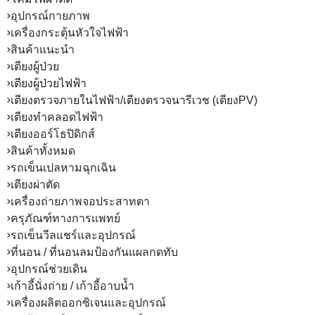
อุปกรณ์กายภาพ
เครื่องกระตุ้นหัวใจไฟฟ้า
สินค้าแนะนำ
เตียงผู้ป่วย
เตียงผู้ป่วยไฟฟ้า
เตียงตรวจภายในไฟฟ้า/เตียงตรวจนารีเวช (เตียงPV)
เตียงทำคลอดไฟฟ้า
เตียงออร์โธปิดิกส์
สินค้าทั้งหมด
รถเข็นเปลหามฉุกเฉิน
เตียงผ่าตัด
เครื่องถ่ายภาพจอประสาทตา
ครุภัณฑ์ทางการแพทย์
รถเข็นวีลแชร์และอุปกรณ์
ที่นอน / ที่นอนลมป้องกันแผลกดทับ
อุปกรณ์ช่วยเดิน
เก้าอี้นั่งถ่าย / เก้าอี้อาบน้ำ
เครื่องผลิตออกซิเจนและอุปกรณ์