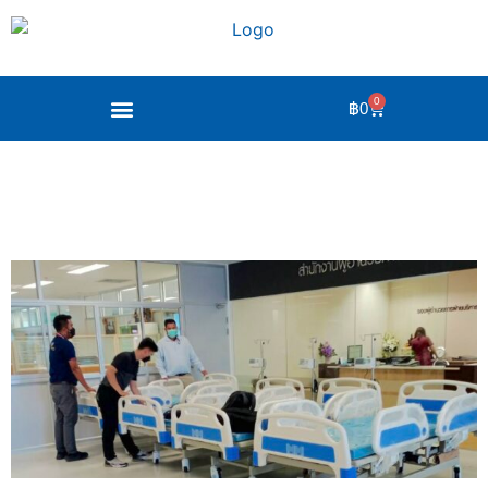
0
฿
0