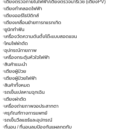
เตียงตรวจภายในไฟฟ้า/เตียงตรวจนารีเวช (เตียงPV)
เตียงทำคลอดไฟฟ้า
เตียงออร์โธปิดิกส์
เตียงเคลื่อนย้ายทารกแรกเกิด
ยูนิกทำฟัน
เครื่องวัดความดันตั้งโต๊ะแบบสอดแขน
โคมไฟผ่าตัด
อุปกรณ์กายภาพ
เครื่องกระตุ้นหัวใจไฟฟ้า
สินค้าแนะนำ
เตียงผู้ป่วย
เตียงผู้ป่วยไฟฟ้า
สินค้าทั้งหมด
รถเข็นเปลหามฉุกเฉิน
เตียงผ่าตัด
เครื่องถ่ายภาพจอประสาทตา
ครุภัณฑ์ทางการแพทย์
รถเข็นวีลแชร์และอุปกรณ์
ที่นอน / ที่นอนลมป้องกันแผลกดทับ