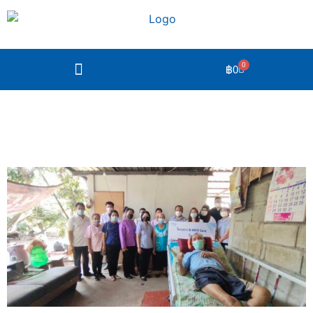
0
฿
0