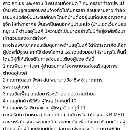
สาว ลูกเขย และหลาน 3 คน รวมทั้งหมด 7 คน ภรรยาทำอาชีพแม่
บ้าน ส่วนลูกเขยอาชีพรับจ้างทั่วไปกับภรรยา ส่วนหลานสาว กำลัง
เรียนหนังสือชั้นประถมศึกษา โดยที่บ้านตั้งอยู่บนที่ดินของญาติคน
รู้จัก ให้ที่พักอาศัย พื้นเพเป็นคนอีกหมู่บ้านหนึ่ง (บ้านเชตะวันหนอง
หมู) ม.7 ตำบลอุโมงค์ มีความจำเป็นบางอย่างไม่มีที่อยู่อาศัยจึงมา
เฝ้าสวนของญาติห่างๆ
ทางโรงพยาบาลส่งเสริมสุขภาพตำบลอุโมงค์ ได้พิจารณาคัดเลือก
ผู้ป่วยที่มีฐานะยากไร้ ด้อยโอกาส และร่วมส่งมอบ ให้ราษฎรในพื้นที่
โดยมีผู้ที่ให้เกียรติในการส่งมอบเตียงผู้ป่วย ดังนี้
1.คุณพิมนภา ใบยา ผู้อำนวยการ โรงพยาบาลส่งเสริมสุขภาพ
ตำบลอุโมงค์
2.คุณกาญจนา พิงคะสัน พยาบาลวิชาชีพ ชำนาญการ
รพสต.อุโมงค์
3.คุณวันเพ็ญ สมน้อย หัวหน้า อสม.ประธานตำบล
4.คุณสุทัศน์ ศรีวิชัย ผู้ใหญ่บ้านหมู่ที่ 10
5.คุณสมหวัง พิบาลแดง ผู้ใหญ่บ้านหมู่ที่ 11
ทางบริษัท บ้านหมอ (ประเทศไทย) จำกัด หวังว่าโครงการ B-MED
care หรือโครงการช่วยเหลือและส่งเสริมเพื่อสังคม บริจาคเตียงผู้
ป่วยรถเข็นผู้ป่วยให้กับผู้ที่ขาดโอกาส เพื่อยกระดับคุณภาพชีวิต